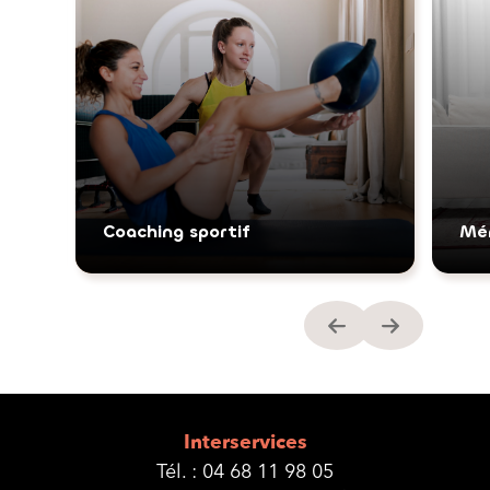
Coaching sportif
Mé
Interservices
Tél. :
04 68 11 98 05