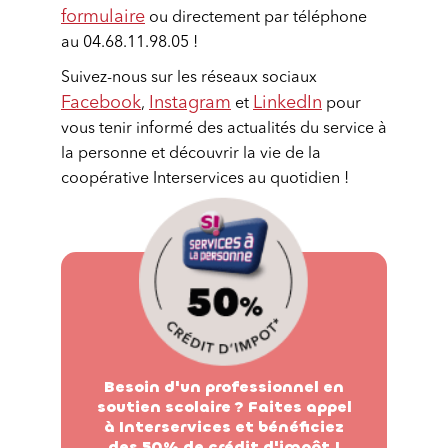
formulaire
ou directement par téléphone
au 04.68.11.98.05 !
Suivez-nous sur les réseaux sociaux
Facebook
Instagram
LinkedIn
,
et
pour
vous tenir informé des actualités du service à
la personne et découvrir la vie de la
coopérative Interservices au quotidien !
Besoin d'un professionnel en
soutien scolaire ? Faites appel
à Interservices et bénéficiez
des 50% de crédit d'impôt !