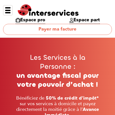
Espace pro
Espace part
Payer ma facture
Les Services à la
Personne :
un avantage fiscal pour
votre pouvoir d’achat !
Bénéficiez de
50% de crédit d’impôt
*
sur vos services à domicile et payez
directement la moitié grâce à l’
Avance