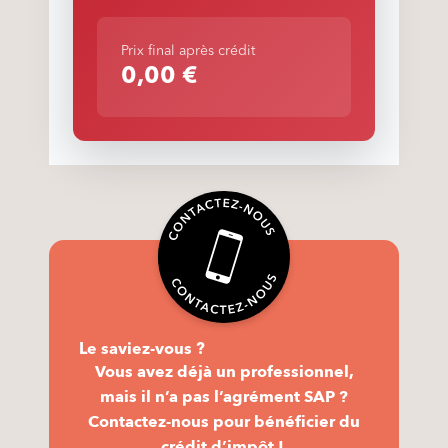
Prix final après crédit
0,00 €
Le saviez-vous ?
Vous avez déjà un professionnel,
mais il n’a pas l’agrément SAP ?
Contactez-nous pour bénéficier du
crédit d’impôt !