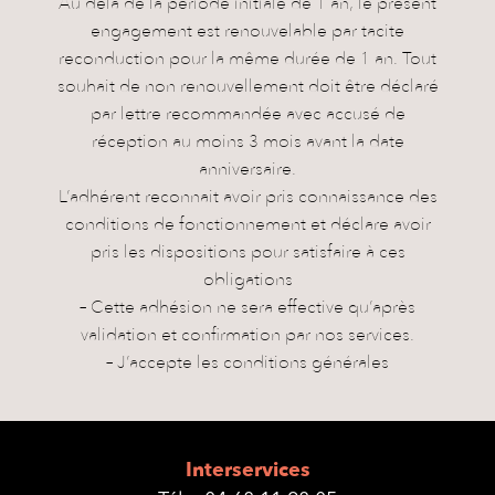
Au delà de la période initiale de 1 an, le présent
engagement est renouvelable par tacite
reconduction pour la même durée de 1 an. Tout
souhait de non renouvellement doit être déclaré
par lettre recommandée avec accusé de
réception au moins 3 mois avant la date
anniversaire.
L’adhérent reconnait avoir pris connaissance des
conditions de fonctionnement et déclare avoir
pris les dispositions pour satisfaire à ces
obligations
– Cette adhésion ne sera effective qu’après
validation et confirmation par nos services.
– J’accepte les conditions générales
Interservices