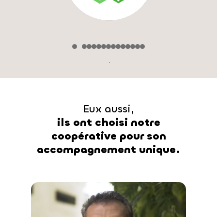
1
2
3
4
5
6
7
8
9
10
11
12
13
14
15
Eux aussi,
ils ont choisi notre
coopérative pour son
accompagnement unique.