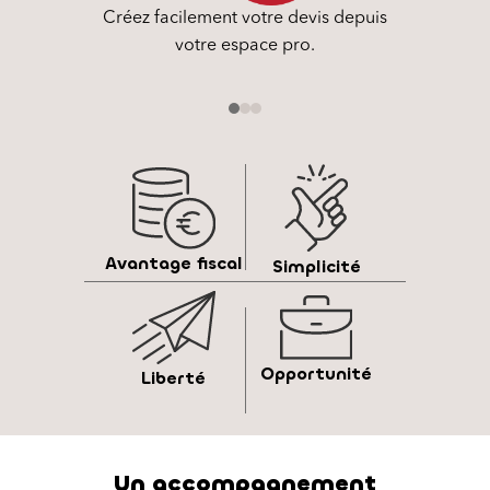
mpôt,
Créez facilement votre devis depuis
Vous
.
votre espace pro.
1
2
3
Avantage fiscal
Simplicité
Opportunité
Liberté
Un accompagnement