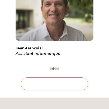
Jean-François L.
Thie
Assistant informatique
Pay
1
2
3
4
Découvrir la coopérative