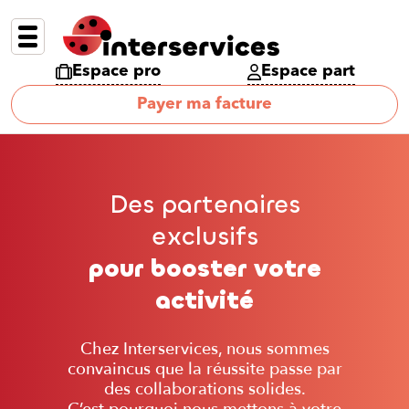
Espace pro
Espace part
Payer ma facture
Des partenaires
exclusifs
pour booster votre
activité
Chez Interservices, nous sommes
convaincus que la réussite passe par
des collaborations solides.