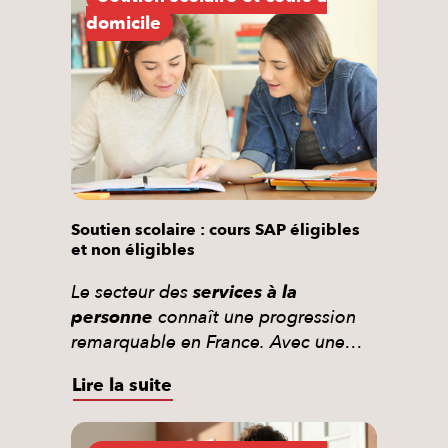
domicile
Soutien scolaire : cours SAP éligibles
et non éligibles
Le secteur des
services à la
personne
connaît une progression
remarquable en France. Avec une
demande croissante pour le
soutien
Lire la suite
scolaire
et les
cours à domicile
,
notre coopérative
Interservices
accompagne vos enfants de l’école