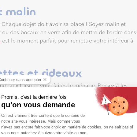
t malin
Chaque objet doit avoir sa place ! Soyez malin et
 ou des bocaux en verre afin de mettre de l’ordre dans
s
est le moment parfait pour remettre votre intérieur à
ttes et rideaux
rideaux lorsque vous faites le ménage. Pensez à les
n. Un nettoyage à sec est recommandé pour les rideaux
 lavées deux fois l’an. N’hésitez pas à
solliciter les
oyage à fond
de vos moquettes.