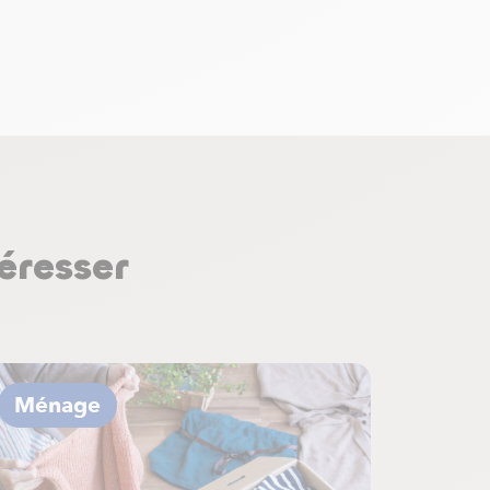
éresser
Ménage