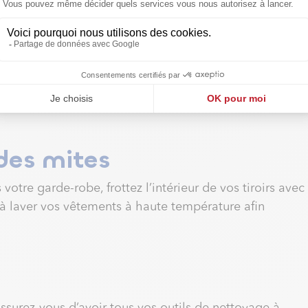
faces et comptoirs
ndes, interrupteurs, armoires…, toutes les surfaces
ctez les surfaces susceptibles de transmettre des
tasse
e de vinaigre de cidre blanc diluée dans une
 des mites
 votre garde-robe, frottez l’intérieur de vos tiroirs avec
à laver vos vêtements à haute température afin