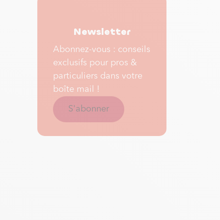
Newsletter
Abonnez-vous : conseils
exclusifs pour pros &
particuliers dans votre
boîte mail !
S'abonner