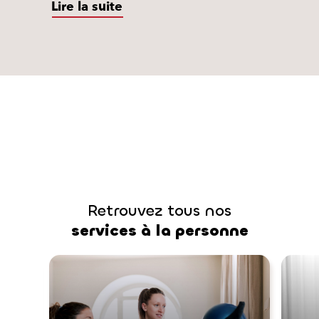
Lire la suite
programme :
tri, rangement,
dépoussiérage et nettoyage de votre
intérieur
. Vous ne savez pas par où
vous
commencer ?
Interservices
propose ses meilleurs conseils
pour préparer votre maison dans
une atmosphère chaleureuse et
cocooning en hiver.
Retrouvez tous nos
services à la personne