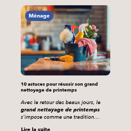
correctement. Il a déjà tenté
l’expérience : une annonce repérée
Ménage
sur un groupe Facebook local, une
personne qui semblait parfaite au
téléphone… […]
10 astuces pour réussir son grand
nettoyage de printemps
Avec le retour des beaux jours, le
grand nettoyage de printemps
s'impose comme une tradition
incontournable pour de nombreux
Lire la suite