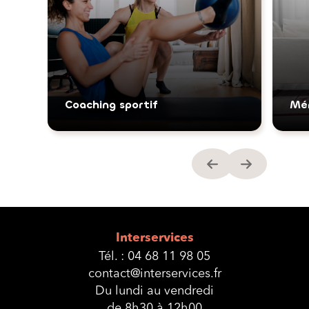
Coaching sportif
Mé
Interservices
Tél. :
04 68 11 98 05
contact@interservices.fr
Du lundi au vendredi
de 8h30 à 12h00