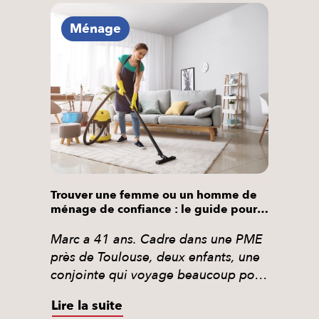
Ménage
Trouver une femme ou un homme de
ménage de confiance : le guide pour
ne plus se tromper
Marc a 41 ans. Cadre dans une PME
près de Toulouse, deux enfants, une
conjointe qui voyage beaucoup pour
le travail. Le ménage, il n’a tout
Lire la suite
simplement plus le temps de le faire