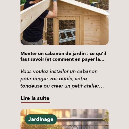
c’est […]
Monter un cabanon de jardin : ce qu’il
faut savoir (et comment en payer la
moitié)
Vous voulez installer un cabanon
pour ranger vos outils, votre
tondeuse ou créer un petit atelier
extérieur ? Ce guide vous explique
Lire la suite
honnêtement comment ça se passe :
étapes, matériaux, réglementation et
vous révèle une option que
Jardinage
beaucoup de particuliers ignorent :