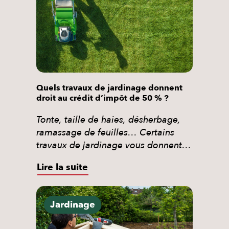
Quels travaux de jardinage donnent
droit au crédit d’impôt de 50 % ?
Tonte, taille de haies, désherbage,
ramassage de feuilles… Certains
travaux de jardinage vous donnent
droit à un crédit d’impôt de 50 %
Lire la suite
dans le cadre des services à la
personne. Voici exactement ce qui
est éligible, ce qui ne l’est pas, et
Jardinage
comment en bénéficier sans avancer
la totalité de la facture. Le jardinage,