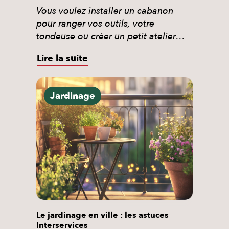
Vous voulez installer un cabanon
pour ranger vos outils, votre
tondeuse ou créer un petit atelier
extérieur ? Ce guide vous explique
Lire la suite
honnêtement comment ça se passe :
étapes, matériaux, réglementation et
vous révèle une option que
Jardinage
beaucoup de particuliers ignorent :
faire appel à un professionnel et
récupérer 50 % du coût grâce au […]
Le jardinage en ville : les astuces
Interservices