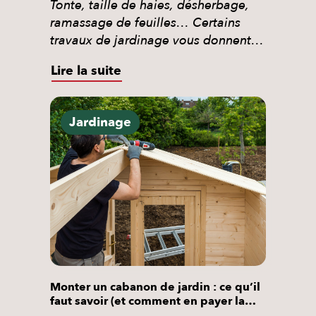
Tonte, taille de haies, désherbage,
ramassage de feuilles… Certains
travaux de jardinage vous donnent
droit à un crédit d’impôt de 50 %
Lire la suite
dans le cadre des services à la
personne. Voici exactement ce qui
est éligible, ce qui ne l’est pas, et
Jardinage
comment en bénéficier sans avancer
la totalité de la facture. Le jardinage,
c’est […]
Monter un cabanon de jardin : ce qu’il
faut savoir (et comment en payer la
moitié)