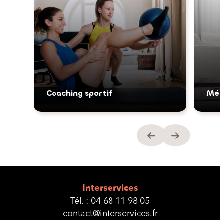
Coaching sportif
Mé
Interservices
Tél. :
04 68 11 98 05
contact@interservices.fr