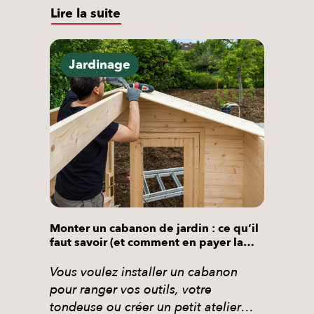
droit à un crédit d’impôt de 50 %
Lire la suite
dans le cadre des services à la
personne. Voici exactement ce qui
est éligible, ce qui ne l’est pas, et
Jardinage
comment en bénéficier sans avancer
la totalité de la facture. Le jardinage,
c’est […]
Monter un cabanon de jardin : ce qu’il
faut savoir (et comment en payer la
moitié)
Vous voulez installer un cabanon
pour ranger vos outils, votre
tondeuse ou créer un petit atelier