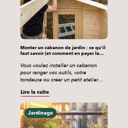
Monter un cabanon de jardin : ce qu’il
faut savoir (et comment en payer la
moitié)
Vous voulez installer un cabanon
pour ranger vos outils, votre
tondeuse ou créer un petit atelier
extérieur ? Ce guide vous explique
Lire la suite
honnêtement comment ça se passe :
étapes, matériaux, réglementation et
vous révèle une option que
Jardinage
beaucoup de particuliers ignorent :
faire appel à un professionnel et