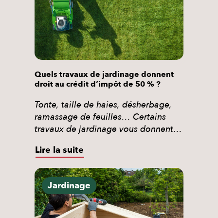
Quels travaux de jardinage donnent
droit au crédit d’impôt de 50 % ?
Tonte, taille de haies, désherbage,
ramassage de feuilles… Certains
travaux de jardinage vous donnent
droit à un crédit d’impôt de 50 %
Lire la suite
dans le cadre des services à la
personne. Voici exactement ce qui
est éligible, ce qui ne l’est pas, et
Jardinage
comment en bénéficier sans avancer
la totalité de la facture. Le jardinage,
c’est […]