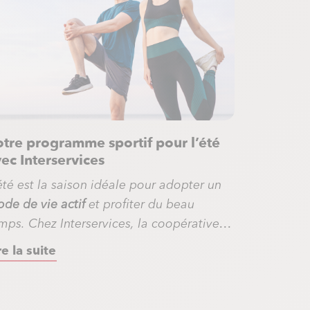
tre programme sportif pour l’été
ec Interservices
été est la saison idéale pour adopter un
de de vie actif
et profiter du beau
mps. Chez Interservices, la coopérative
 services à la personne, nous mettons à
re la suite
honneur
les bienfaits de l’activité sportive
ur votre santé physique et mentale. En
fet, une pratique régulière permet de