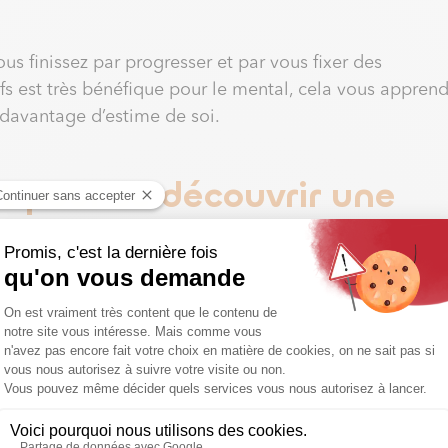
us finissez par progresser et par vous fixer des
ifs est très bénéfique pour le mental, cela vous appren
davantage d’estime de soi.
t pour se découvrir une
aller à la salle ? Sports de combat, danse, tennis,
ports variées afin de trouver celui qui vous convient le
us une nouvelle passion ?
t pour modeler son corps