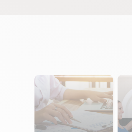
peut être risqué : douleurs, blessures,
fatigue accrue… C’est pourquoi il est
essentiel d’opter pour […]