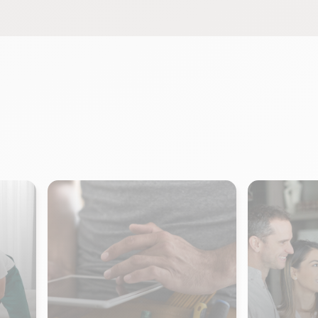
tter contre les douleurs chroniques et de
duire significativement le stress et
anxiété, grâce à la production
endorphines. Nous avons conçu
un
ogramme complet
et adapté à tous les
veaux pour
vous maintenir en forme tout
 long de l'été
.
Que vous soyez débutant
, à domicile ou en pleine
 expérimenté
ture, découvrez dans cet article notre
ogramme qui couvre tous les aspects
sentiels du sport en seulement 40
nutes :
l’échauffement, le cardio, le
nforcement musculaire, les étirements
 la relaxation
.