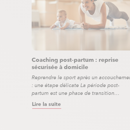
Coaching post-partum : reprise
sécurisée à domicile
Reprendre le sport après un accoucheme
: une étape délicate La période post-
partum est une phase de transition
importante. Le corps se remet doucemen
Lire la suite
des changements liés à la grossesse et à
l’accouchement. Reprendre une activité
physique sans accompagnement adapté