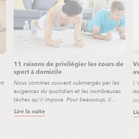
11 raisons de privilégier les cours de
Vo
sport à domicile
av
nt
Nous sommes souvent submergés par les
L'
exigences du quotidien et les nombreuses
mo
tâches qu'il impose. Pour beaucoup, il
te
t
devient difficile de trouver le temps de
de
Lire la suite
Li
prendre soin de soi en pratiquant une
l’
activité sportive régulière
. Avez-vous
po
envisagé les
cours à domicile
? Cette
ef