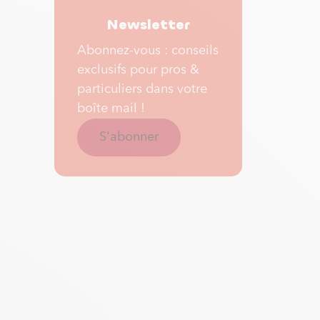
Newsletter
Abonnez-vous : conseils
exclusifs pour pros &
particuliers dans votre
boîte mail !
S'abonner