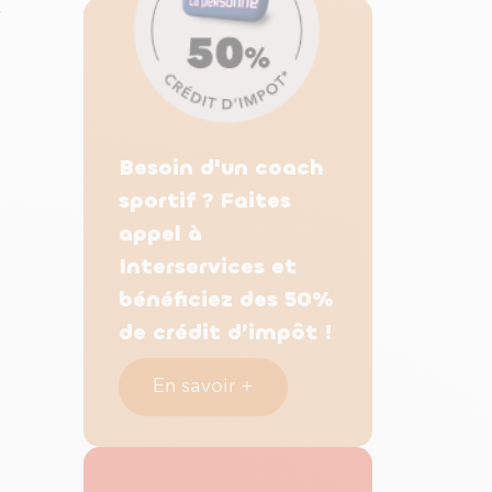
e
Besoin d'un coach
sportif ? Faites
appel à
Interservices et
bénéficiez des 50%
de crédit d’impôt !
En savoir +