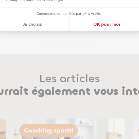
os besoins et vos objectifs personnels, sculptez le
vos objectifs et permettre de renforcer votre confiance
 est recommandé de faire appel à un coach sportif, pou
Les articles
urrait également vous int
Coaching sportif