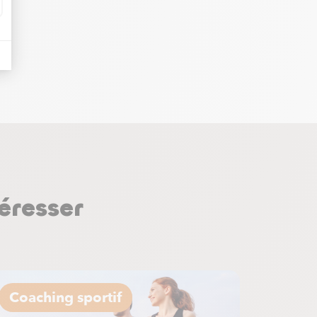
r
éresser
Coaching sportif