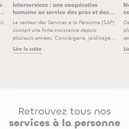
e
Interservices : une coopérative
No
os
humaine au service des pros et des
c
u
particuliers
ir,
Le secteur des Services à la Personne (SAP)
De
connaît une forte croissance depuis
pl
plusieurs années. Conciergerie, jardinage,
œu
entretien de jardin, coaching sportif ou
la
Lire la suite
Li
s
encore soutien scolaire, les besoins des
so
e
particuliers sont nombreux. Pour y
pr
es
répondre, des professionnels indépendants
pr
du
s’engagent pour faciliter le quotidien des
ac
familles. Toutefois, exercer dans ce secteur
in
implique aussi de jongler avec […]
pe
Retrouvez tous nos
services à la personne