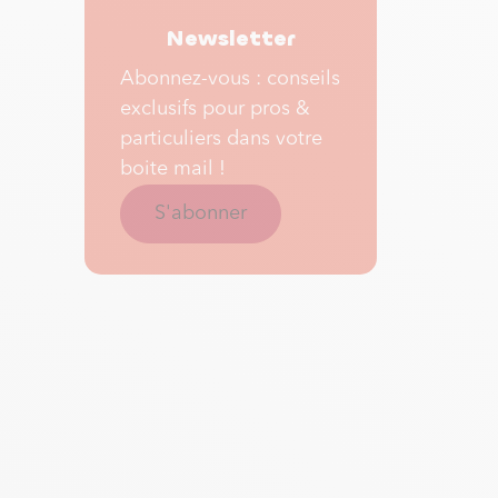
Newsletter
Abonnez-vous : conseils
exclusifs pour pros &
particuliers dans votre
boite mail !
S'abonner