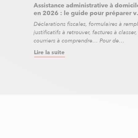
Assistance administrative à domicil
en 2026 : le guide pour préparer v
impôts sereinement et bénéficier d
Déclarations fiscales, formulaires à rempl
crédit d’impôt 50 %
justificatifs à retrouver, factures à classer,
courriers à comprendre… Pour de
nombreux particuliers, la gestion
Lire la suite
administrative devient chaque année plu
lourde et plus anxiogène. À l’approche d
la période fiscale, beaucoup cherchent d
solutions pour éviter les erreurs, gagner 
temps et payer moins. Il existe pourtant
une solution simple […]