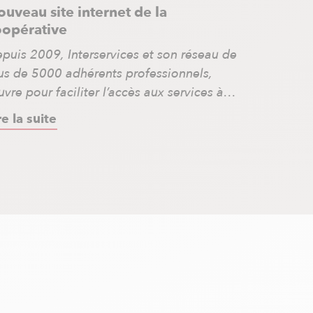
uveau site internet de la
oopérative
puis 2009, Interservices et son réseau de
us de 5000 adhérents professionnels,
vre pour faciliter l’accès aux services à
 personne dans toute la France. Que vous
re la suite
yez un particulier à la recherche d’un
estataire de confiance ou un
ofessionnel souhaitant développer son
tivité, découvrez notre nouveau site
ternet et ses nombreuses fonctionnalités
nsées pour […]