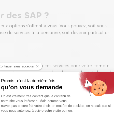
r des SAP ?
deux options s’offrent à vous. Vous pouvez, soit vous
se de services à la personne, soit devenir particulier
rsonne qui effectuera ces services pour votre compte.
r. Les démarches pour embaucher un salarié à domicile
entes à toute embauche (contrat de travail, déclaration
ilisez des Cesu (Chèque emploi service universel).
P