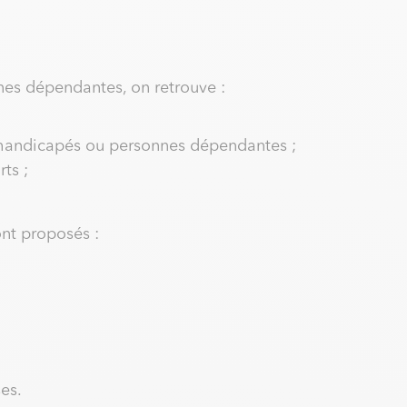
nes dépendantes, on retrouve :
 handicapés ou personnes dépendantes ;
ts ;
ont proposés :
es.