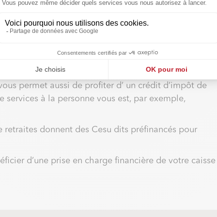
rofessionnel diplômé et agréé ? Contactez un organisme
nne. En devenant client d’un organisme ayant obtenu
arantie supplémentaire sur la performance, la qualité e
’est à effectuer. Quel que soit le service que vous
ous permet aussi de profiter d’ un crédit d’impôt de
 services à la personne vous est, par exemple,
de retraites donnent des Cesu dits préfinancés pour
ficier d’une prise en charge financière de votre caisse