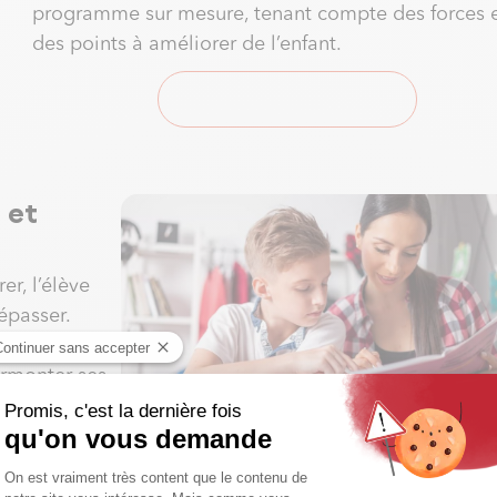
programme sur mesure, tenant compte des forces 
des points à améliorer de l’enfant.
Demander un devis
 et
er, l’élève
épasser.
il se sent
urmonter ses
tivation
mpagnement