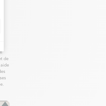
on
et de
 aide
des
 ses
e.