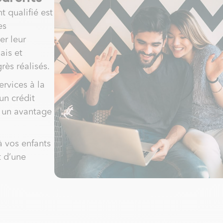
t qualifié est
es
r leur
ais et
rès réalisés.
ervices à la
un crédit
 un avantage
à vos enfants
t d’une