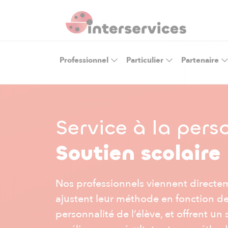
Professionnel
Particulier
Partenaire
Service à la per
Soutien scolaire
Nos
professionnels
viennent directe
ajustent leur méthode en fonction de
personnalité de l’élève, et offrent un 