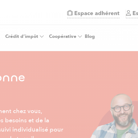
Espace adhérent
Es
Crédit d’impôt
Coopérative
Blog
sonne
ment chez vous,
s besoins et de la
suivi individualisé pour