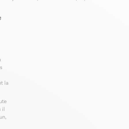
e
n
s
t la
ute
 il
un,