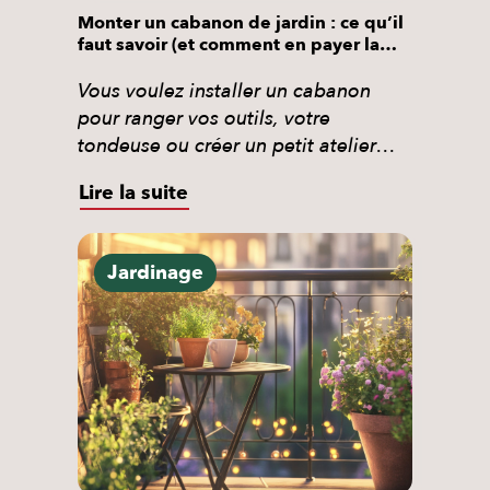
Monter un cabanon de jardin : ce qu’il
faut savoir (et comment en payer la
moitié)
Vous voulez installer un cabanon
pour ranger vos outils, votre
tondeuse ou créer un petit atelier
extérieur ? Ce guide vous explique
Lire la suite
honnêtement comment ça se passe :
étapes, matériaux, réglementation et
vous révèle une option que
Jardinage
beaucoup de particuliers ignorent :
faire appel à un professionnel et
récupérer 50 % du coût grâce au […]