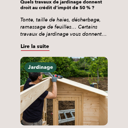
Quels travaux de jardinage donnent
droit au crédit d’impôt de 50 % ?
Tonte, taille de haies, désherbage,
ramassage de feuilles… Certains
travaux de jardinage vous donnent
droit à un crédit d’impôt de 50 %
Lire la suite
dans le cadre des services à la
personne. Voici exactement ce qui
est éligible, ce qui ne l’est pas, et
Jardinage
comment en bénéficier sans avancer
la totalité de la facture. Le jardinage,
c’est […]